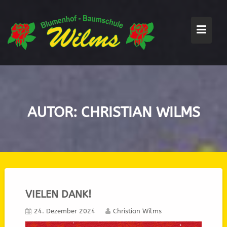
Skip
to
content
AUTOR:
CHRISTIAN WILMS
VIELEN DANK!
24. Dezember 2024
Christian Wilms