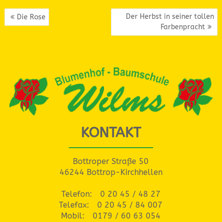
BEITRAGSNAVIGATION
Der Herbst in seiner tollen
Die Rose
Farbenpracht
KONTAKT
Bottroper Straße 50
46244 Bottrop-Kirchhellen
Telefon:
0 20 45 / 48 27
Telefax:
0 20 45 / 84 007
Mobil:
0179 / 60 63 054